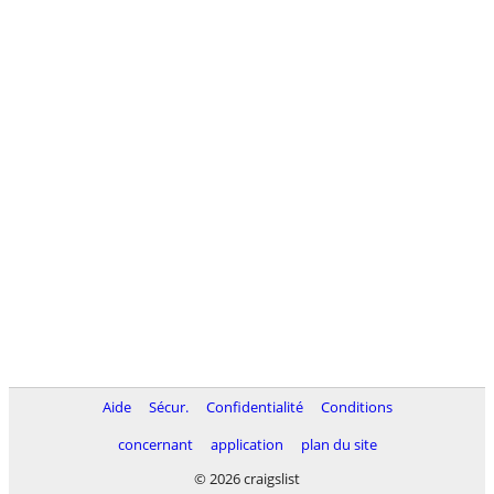
Aide
Sécur.
Confidentialité
Conditions
concernant
application
plan du site
© 2026 craigslist